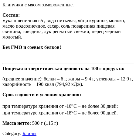
Блинчики с мясом замороженные.
Состав:
мука пшеничная в/с, вода питьевая, яйцо куриное, молоко,
масло подсолнечное, сахар, соль поваренная пищевая,
свинина, говядина, лук репчатый свежий, перец черный
молотый.
Без ГМО и соевых белков!
Пищевая и энергетическая ценность на 100 г продукта:
(среднее значение): белки – 6 г, жиры – 9,4 г, углеводы – 12,9 г,
калорийность – 190 ккал (794,92 кДж).
Срок годности и условия хранения:
о
при температуре хранения от -10
С – не более 30 дней;
о
при температуре хранения от -18
С – не более 90 дней.
Масса нетто:
500 г (±15 г)
Category:
Блины